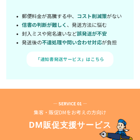
郵便料金が高騰する中、
コスト削減策
がない
信書の判断が難しく
、発送方法に悩む
封入ミスや宛名違いなど
誤発送が不安
発送後の
不達処理や問い合わせ対応
が負担
「通知書発送サービス」はこちら
― SERVICE 01 ―
集客・販促DMをお考えの方向け
DM販促支援サービス