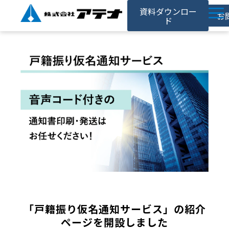
資料ダウンロー
お
ド
ホーム
アテナの強み
サービス
対応事例
お役立ち記事
採用情報
会社情報
「戸籍振り仮名通知サービス」の紹介
ページを開設しました