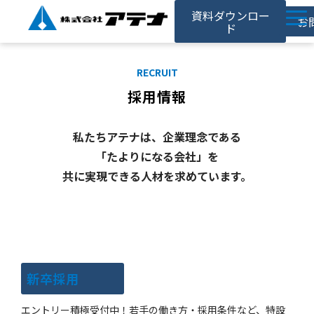
資料ダウンロー
お
ド
ホーム
RECRUIT
アテナの強み
採用情報
サービス
私たちアテナは、企業理念である
対応事例
「たよりになる会社」を
お役立ち記事
共に実現できる人材を求めています。
採用情報
会社情報
新卒採用
エントリー積極受付中！若手の働き方・採用条件など、特設