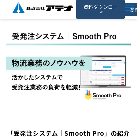
資料ダウンロー
お
ド
ホーム
アテナの強み
サービス
対応事例
お役立ち記事
採用情報
会社情報
「受発注システム｜Smooth Pro」の紹介