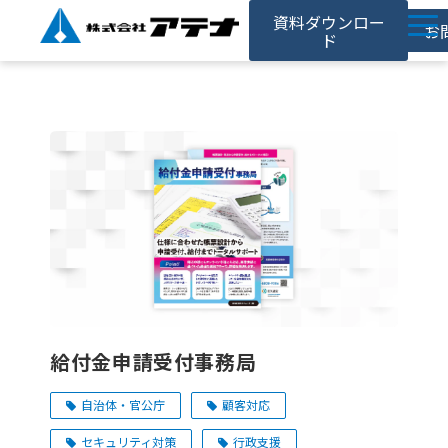
資料ダウンロー
お
ド
ホーム
アテナの強み
サービス
対応事例
お役立ち記事
採用情報
会社情報
給付金申請受付事務局
自治体・官公庁
顧客対応
セキュリティ対策
行政支援