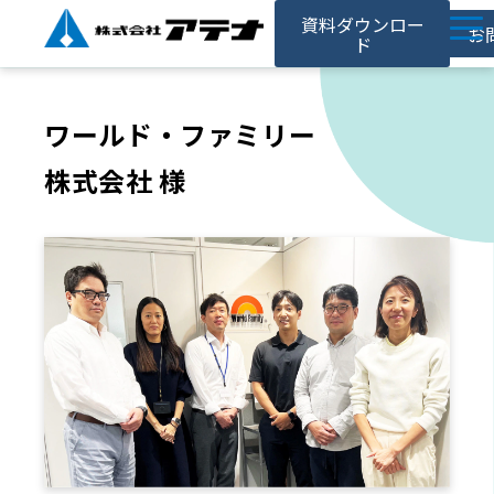
資料ダウンロー
お
ド
ホーム
ワールド・ファミリー
アテナの強み
株式会社 様
サービス
対応事例
お役立ち記事
採用情報
会社情報