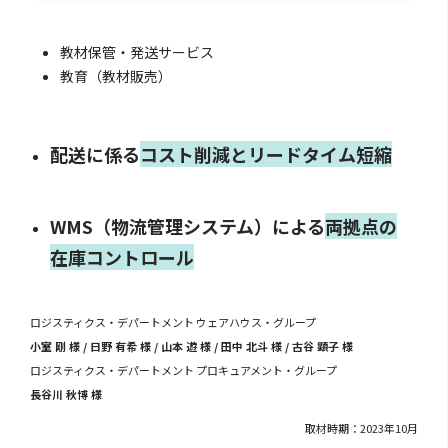
教材保管・発送サービス
教育（教材販売）
配送に係る
コスト削減とリードタイム短縮
WMS（物流管理システム）による
両拠点の
在庫コントロール
ロジスティクス・デパートメント ウェアハウス・グループ
小室 剛 様 / 日野 有希 様 / 山本 遊 様 / 田中 北斗 様 / 古谷 顕子 様
ロジスティクス・デパートメント プロキュアメント・グループ
長谷川 秋博 様
取材時期：2023年10月