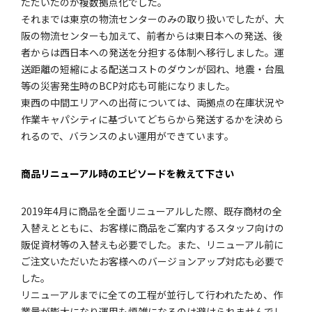
ただいたのが複数拠点化でした。
それまでは東京の物流センターのみの取り扱いでしたが、大
阪の物流センターも加えて、前者からは東日本への発送、後
者からは西日本への発送を分担する体制へ移行しました。運
送距離の短縮による配送コストのダウンが図れ、地震・台風
等の災害発生時のBCP対応も可能になりました。
東西の中間エリアへの出荷については、両拠点の在庫状況や
作業キャパシティに基づいてどちらから発送するかを決めら
れるので、バランスのよい運用ができています。
―――商品リニューアル時のエピソードを教えて下さい
2019年4月に商品を全面リニューアルした際、既存商材の全
入替えとともに、お客様に商品をご案内するスタッフ向けの
販促資材等の入替えも必要でした。また、リニューアル前に
ご注文いただいたお客様へのバージョンアップ対応も必要で
した。
リニューアルまでに全ての工程が並行して行われたため、作
業量が膨大になり運用も煩雑になるのは避けられませんでし