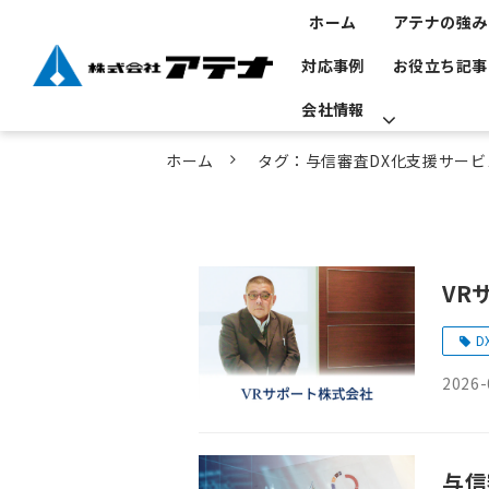
ホーム
アテナの強み
対応事例
お役立ち記事
会社情報
ホーム
タグ：与信審査DX化支援サービ
VR
D
2026-
与信