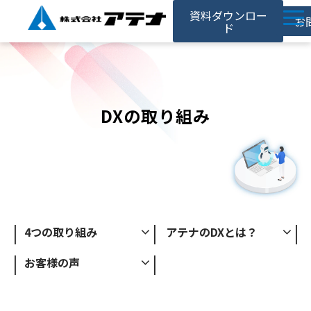
資料ダウンロー
お
ド
ホーム
アテナの強み
DXの取り組み
サービス
対応事例
お役立ち記事
採用情報
会社情報
4つの取り組み
アテナのDXとは？
お客様の声