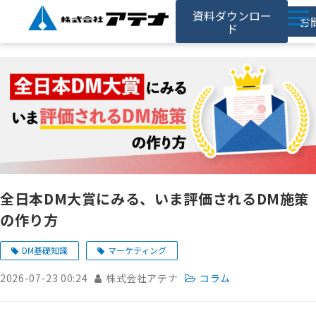
資料ダウンロー
お
ド
ホーム
アテナの強み
サービス
対応事例
お役立ち記事
全日本DM大賞にみる、いま評価されるDM施策
採用情報
の作り方
会社情報
DM基礎知識
マーケティング
2026-07-23 00:24
株式会社アテナ
コラム